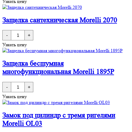
Узнать цену
врезная
Morelli
B6-
45
Защелка сантехническая Morelli 2070
Количество
-
+
товара
Защелка
Узнать цену
сантехническая
Morelli
2070
Защелка бесшумная
многофункциональная Morelli 1895P
Количество
-
+
товара
Защелка
Узнать цену
бесшумная
многофункциональная
Morelli
1895P
Замок под цилиндр с тремя ригелями
Morelli OL03