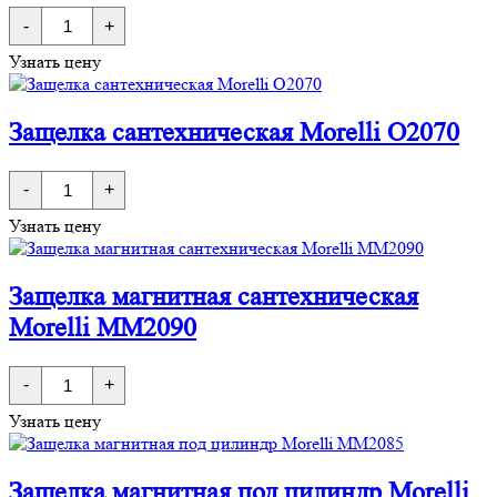
Количество
-
+
товара
Замок
Узнать цену
под
цилиндр
с
тремя
Защелка сантехническая Morelli O2070
ригелями
Morelli
OL03
Количество
-
+
товара
Защелка
Узнать цену
сантехническая
Morelli
O2070
Защелка магнитная сантехническая
Morelli MM2090
Количество
-
+
товара
Защелка
Узнать цену
магнитная
сантехническая
Morelli
MM2090
Защелка магнитная под цилиндр Morelli