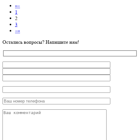
Morelli
←
L6-
45
1
2
3
→
Остались вопросы? Напишите нам!