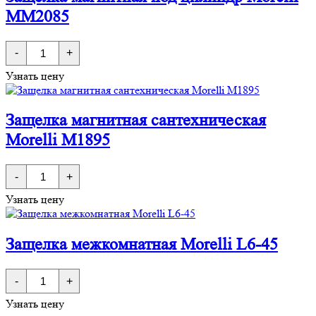
MM2085
Количество
-
+
товара
Защелка
Узнать цену
магнитная
под
цилиндр
Morelli
Защелка магнитная сантехническая
MM2085
Morelli M1895
Количество
-
+
товара
Защелка
Узнать цену
магнитная
сантехническая
Morelli
M1895
Защелка межкомнатная Morelli L6-45
Количество
-
+
товара
Защелка
Узнать цену
межкомнатная