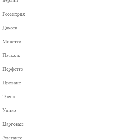
Берлин
Геометрия
Дакота
Милетто
Паскаль
Перфетто
Прованс
Тренд
Унико
Царговые
Элеганте