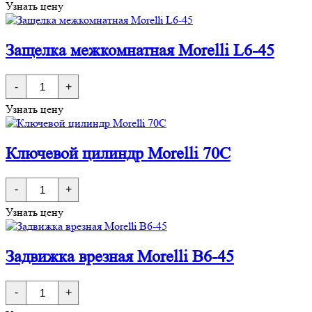
Узнать цену
цилиндр
с
заверткой
Morelli
Защелка межкомнатная Morelli L6-45
60CK
Количество
-
+
товара
Защелка
Узнать цену
межкомнатная
Morelli
L6-
45
Ключевой цилиндр Morelli 70C
Количество
-
+
товара
Ключевой
Узнать цену
цилиндр
Morelli
70C
Задвижка врезная Morelli B6-45
Количество
-
+
товара
Задвижка