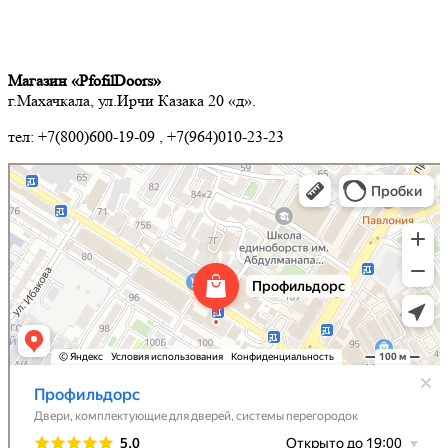
Магазин «PfofilDoors»
г.Махачкала, ул.Ирчи Казака 20 «д».
тел: +7(800)600-19-09 , +7(964)010-23-23
Profildoors
Двери в Махачкале
Алюминий, алюминиевые конструкции в Махачкале