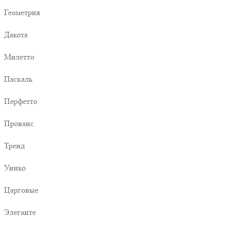
Геометрия
Дакота
Милетто
Паскаль
Перфетто
Прованс
Тренд
Унико
Царговые
Элеганте