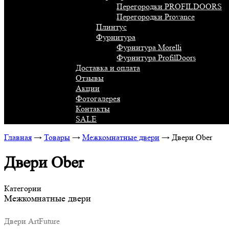
Перегородки PROFILDOORS
Перегородки Provance
Плинтус
Фурнитура
Фурнитура Morelli
Фурнитура ProfilDoors
Доставка и оплата
Отзывы
Акции
Фотогалерея
Контакты
SALE
Главная
→
Товары
→
Межкомнатные двери
→
Двери Ober
Двери Ober
Категории
Межкомнатные двери
Двери ArtFuture