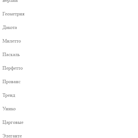
Берлин
Геометрия
Дакота
Милетто
Паскаль
Перфетто
Прованс
Тренд
Унико
Царговые
Элеганте