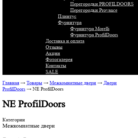
Перегородки PROFILDOORS
Перегородки Provance
Плинтус
Фурнитура
Фурнитура Morelli
Фурнитура ProfilDoors
Доставка и оплата
Отзывы
Акции
Фотогалерея
Контакты
SALE
Главная
→
Товары
→
Межкомнатные двери
→
Двери
ProfilDoors
→
NE ProfilDoors
NE ProfilDoors
Категории
Межкомнатные двери