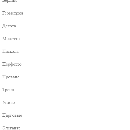
Берлин
Геометрия
Дакота
Милетто
Паскаль
Перфетто
Прованс
Тренд
Унико
Царговые
Элеганте