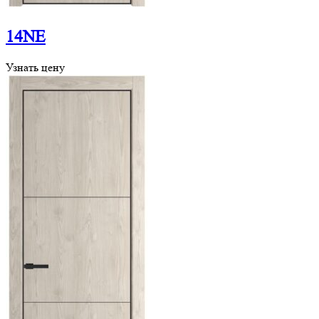
14NE
Узнать цену