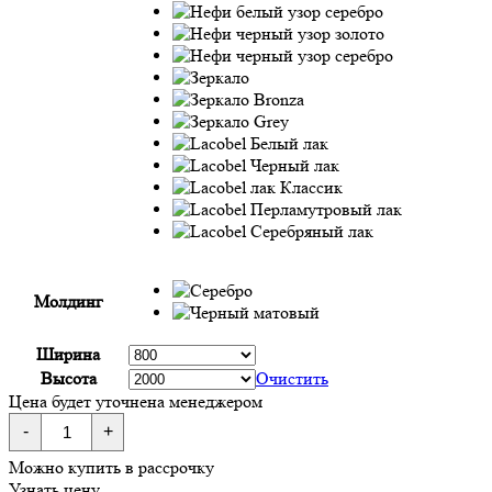
Молдинг
Ширина
Высота
Очистить
Цена будет уточнена менеджером
Количество
-
+
товара
19PW
Можно купить в рассрочку
Стекло
Узнать цену