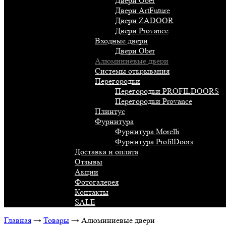
Двери Ober
Двери ArtFuture
Двери ZADOOR
Двери Provance
Входные двери
Двери Ober
Алюминиевые двери
Системы открывания
Перегородки
Перегородки PROFILDOORS
Перегородки Provance
Плинтус
Фурнитура
Фурнитура Morelli
Фурнитура ProfilDoors
Доставка и оплата
Отзывы
Акции
Фотогалерея
Контакты
SALE
Главная
→
Товары
→
Алюминиевые двери