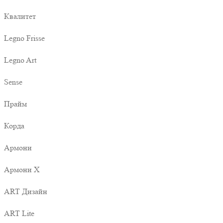
Квалитет
Legno Frisse
Legno Art
Sense
Прайм
Корда
Армони
Армони X
ART Дизайн
ART Lite